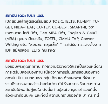
สถาบัน เดอะ ไบรท์ เบรน
เปิดสอนหลักสูตรเตรียมสอบ
TOEIC
,
IELTS
,
KU-EPT
,
TU-
GET
,
NIDA-TEAP
,
CU-TEP
,
CU-BEST
,
SMART-II
,
วิชา
เฉพาะภาคปกติ นิด้า
,
Flex MBA นิด้า
,
English & GMAT
(MBA) ทุกมหาวิทยาลัย
,
TOEFL
,
CMMU-TAP
,
Conver-
Writing etc.
“สอนสด กลุ่มเล็ก” “ เราได้รับการแต่งตั้งจาก
IDP สมัครสอบ IELTS กับเราได้”
สถาบัน เดอะ ไบรท์ เบรน
ขอขอบพระคุณทุกท่าน ที่ให้ความไว้วางใจให้เราเป็นส่วนหนึ่งใน
การเตรียมสอบของท่าน เนื่องจากการเรียนการสอนของทาง
สถาบันเป็นแบบสอนสด กลุ่มเล็ก และด้วยผลงานที่ผ่านมา
รวมถึงการบอกกล่าวปากต่อปาก ทำให้รอบการเรียนของทาง
สถาบันไม่พอกับผู้สนใจ ดังนั้นท่านผู้สนใจกรุณาสำรองที่นั่ง
ล่วงหน้าก่อนนะคะ และทั้งนี้ สถาบันกราบขออภัย มา ณ. ที่นี้