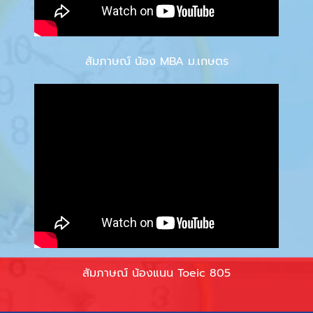
สัมภาษณ์ น้อง MBA ม.เกษตร
สัมภาษณ์ น้องแนน Toeic 805